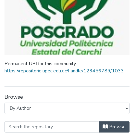
Permanent URI for this community
https://repositorio.upec.edu.ec/handle/123456789/1033
Browse
Browsing Centro de Posgrado by Auth
Browse