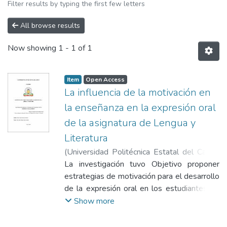
Filter results by typing the first few letters
All browse results
Now showing
1 - 1 of 1
Item
Open Access
La influencia de la motivación en
la enseñanza en la expresión oral
de la asignatura de Lengua y
Literatura
(
Universidad Politécnica Estatal del Carchi
,
2025-03
La investigación tuvo Objetivo proponer
)
Anrango Valencia, Diana Cristina
;
Tapia Cevallos, Jaime Rodrigo
estrategias de motivación para el desarrollo
de la expresión oral en los estudiantes de
décimo año de Educación Básica de la
Show more
Unidad Educativa 17 de Julio. El estudio es
de enfoque mixto, de tipo descriptivo,