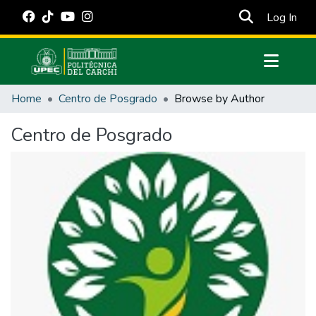
(cur
Log In
Communities & Collections
Home
Centro de Posgrado
Browse by Author
All of DSpace
Centro de Posgrado
Estadísticas Externas
Manuales