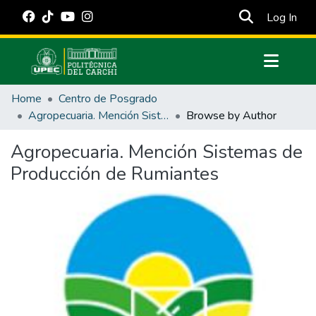
(cur
Log In
Communities & Collections
Home
Centro de Posgrado
All of DSpace
Agropecuaria. Mención Sistemas de Producción de Rumiantes
Browse by Author
Estadísticas Externas
Agropecuaria. Mención Sistemas de
Manuales
Producción de Rumiantes