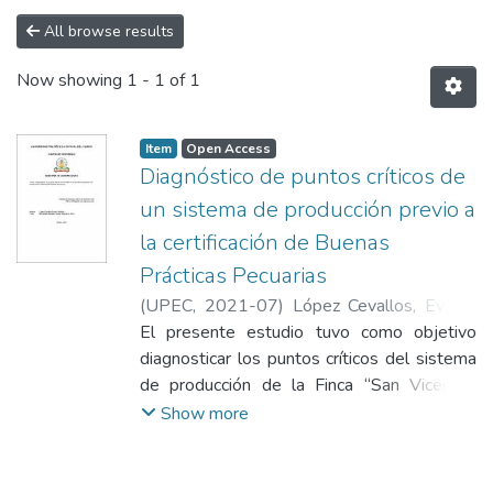
All browse results
Now showing
1 - 1 of 1
Item
Open Access
Diagnóstico de puntos críticos de
un sistema de producción previo a
la certificación de Buenas
Prácticas Pecuarias
(
UPEC
,
2021-07
)
López Cevallos, Evelyn
Nathaly
El presente estudio tuvo como objetivo
diagnosticar los puntos críticos del sistema
de producción de la Finca “San Vicente”,
Parroquia del Carmelo, previo a la
Show more
certificación de Buenas Prácticas Pecuarias.
El estudio se desarrolló bajo un enfoque
mixto, de modalidad no investigativa y tipo