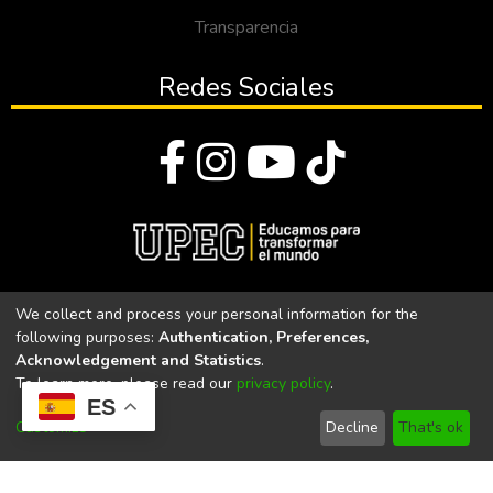
discapacidad.
Transparencia
Redes Sociales
© Todos los derechos reservados 2023
We collect and process your personal information for the
following purposes:
Authentication, Preferences,
Universidad Politécnica Estatal del Carchi
Acknowledgement and Statistics
.
To learn more, please read our
privacy policy
.
Universidad Politécnica Estatal del Carchi | Acreditada por el
ES
CACES Resolución N°. 160-SE-33-CACES-2020
Customize
Decline
That's ok