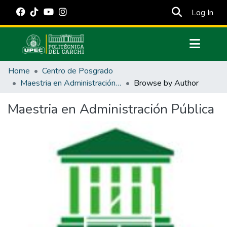
(cur
Log In
Communities & Collections
Home
Centro de Posgrado
All of DSpace
Maestria en Administración Pública
Browse by Author
Estadísticas Externas
Maestria en Administración Pública
Manuales