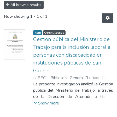
All browse results
Now showing
1 - 1 of 1
Item
Open Access
Gestión pública del Ministerio de
Trabajo para la inclusión laboral a
personas con discapacidad en
instituciones públicas de San
Gabriel
(
UPEC - Biblioteca General "Luciano Coral"
,
2025-12-24
La presente investigación analizó la Gestión
)
Acosta Mayanquer,
Jacqueline Yomaira
pública del Ministerio de Trabajo, a través
;
Landeta Méndez, Kevin
Fernando
de la Dirección de Atención a Grupos
;
Zapata Muñoz, Sofía
Prioritarios para la inclusión laboral a
Show more
personas con discapacidad en instituciones
públicas de San Gabriel, con el fin de