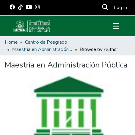
(cur
Log In
Communities & Collections
Home
Centro de Posgrado
All of DSpace
Maestria en Administración Pública
Browse by Author
Estadísticas Externas
Maestria en Administración Pública
Manuales