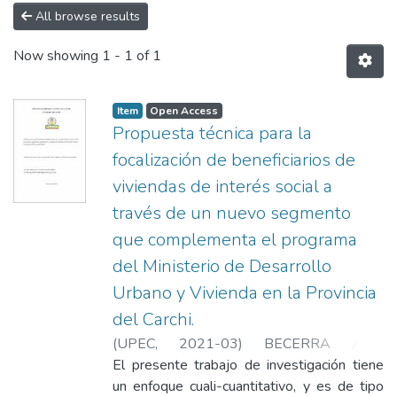
All browse results
Now showing
1 - 1 of 1
Item
Open Access
Propuesta técnica para la
focalización de beneficiarios de
viviendas de interés social a
través de un nuevo segmento
que complementa el programa
del Ministerio de Desarrollo
Urbano y Vivienda en la Provincia
del Carchi.
(
UPEC
,
2021-03
)
BECERRA AUZ,
JULIETA ELIZABETH
El presente trabajo de investigación tiene
un enfoque cuali-cuantitativo, y es de tipo