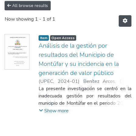
All browse results
Now showing
1 - 1 of 1
Item
Open Access
Análisis de la gestión por
resultados del Municipio de
Montúfar y su incidencia en la
generación de valor público
(
UPEC
,
2024-01
)
Benítez Arcos, Diana
Karolina
La presente investigación se centró en la
;
Montenegro López, Nayeli Lorena
inadecuada gestión por resultados del
municipio de Montúfar en el periodo 2020-
2022, que generó un bajo valor público para
Show more
los ciudadanos montufareños. De este
modo, el propósito de la investigación se
orientó a analizar la gestión por resultados