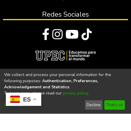
que el impacto generado con los programas
y proyectos impulsados.
Redes Sociales
© Todos los derechos reservados 2023
We collect and process your personal information for the
following purposes:
Authentication, Preferences,
Universidad Politécnica Estatal del Carchi
Acknowledgement and Statistics
.
To learn more, please read our
privacy policy
.
Universidad Politécnica Estatal del Carchi | Acreditada por el
ES
CACES Resolución N°. 160-SE-33-CACES-2020
Customize
Decline
That's ok