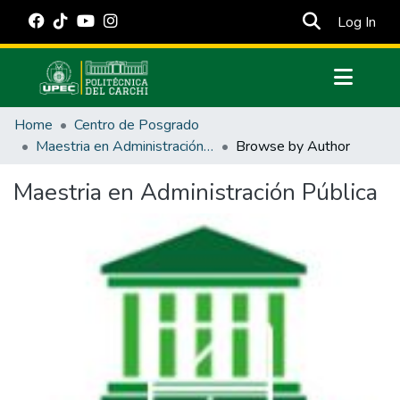
(cur
Log In
Communities & Collections
Home
Centro de Posgrado
All of DSpace
Maestria en Administración Pública
Browse by Author
Estadísticas Externas
Maestria en Administración Pública
Manuales