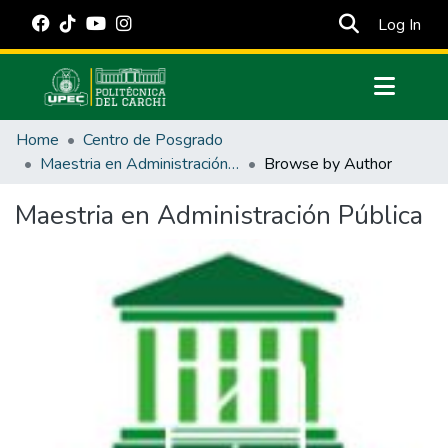
(cur
Log In
Communities & Collections
Home
Centro de Posgrado
All of DSpace
Maestria en Administración Pública
Browse by Author
Estadísticas Externas
Maestria en Administración Pública
Manuales