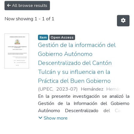
All browse results
Now showing
1 - 1 of 1
Item
Open Access
Gestión de la información del
Gobierno Autónomo
Descentralizado del Cantón
Tulcán y su influencia en la
Práctica del Buen Gobierno
(
UPEC
,
2023-07
)
Hernández Hernández,
Jimmy Jair
En la presente investigación se analizó la
Gestión de la Información del Gobierno
Autónomo Descentralizado del Cantón
Tulcán y su influencia en la Práctica del Buen
Show more
Gobierno durante el periodo 2019 – 2021.
En el GAD Cantonal de Tulcán, se