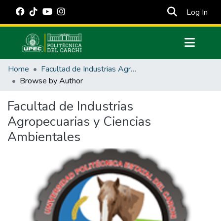
(cur
Log In
Communities & Collections
Home
Facultad de Industrias Agropecuarias y Ciencias Ambientales
All of DSpace
Browse by Author
Estadísticas Externas
Facultad de Industrias
Manuales
Agropecuarias y Ciencias
Ambientales