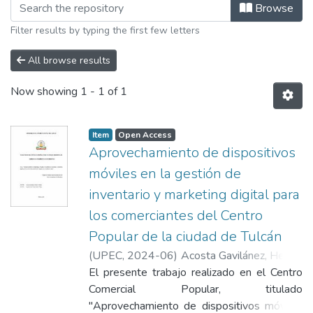
Browsing Facultad de Industrias Agro
Browse
Filter results by typing the first few letters
All browse results
Now showing
1 - 1 of 1
Item
Open Access
Aprovechamiento de dispositivos
móviles en la gestión de
inventario y marketing digital para
los comerciantes del Centro
Popular de la ciudad de Tulcán
(
UPEC
,
2024-06
)
Acosta Gavilánez, Henrry
Vinicio
El presente trabajo realizado en el Centro
Comercial Popular, titulado
"Aprovechamiento de dispositivos móviles