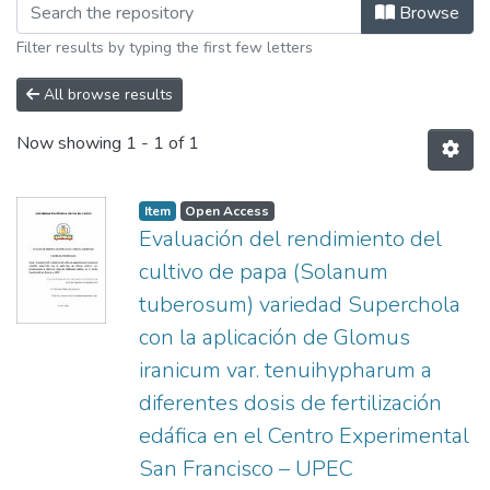
Browsing Facultad de Industrias Agro
Browse
Filter results by typing the first few letters
All browse results
Now showing
1 - 1 of 1
Item
Open Access
Evaluación del rendimiento del
cultivo de papa (Solanum
tuberosum) variedad Superchola
con la aplicación de Glomus
iranicum var. tenuihypharum a
diferentes dosis de fertilización
edáfica en el Centro Experimental
San Francisco – UPEC