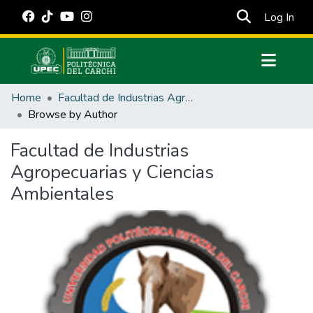
(cur
Log In
Communities & Collections
Home
Facultad de Industrias Agropecuarias y Ciencias Ambientales
All of DSpace
Browse by Author
Estadísticas Externas
Facultad de Industrias
Manuales
Agropecuarias y Ciencias
Ambientales