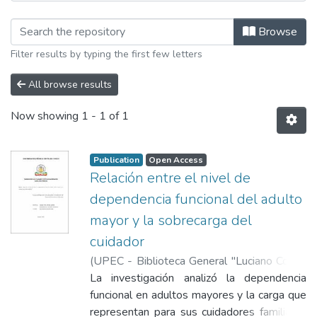
Browsing Facultad de Ciencias de la 
Browse
Filter results by typing the first few letters
All browse results
Now showing
1 - 1 of 1
Publication
Open Access
Relación entre el nivel de
dependencia funcional del adulto
mayor y la sobrecarga del
cuidador
(
UPEC - Biblioteca General "Luciano Coral"
,
2025-10-30
La investigación analizó la dependencia
)
Aguilar Ortiz, Génesis
Daniela
funcional en adultos mayores y la carga que
;
Benavides Irua, Jaqueline
Estefanya
representan para sus cuidadores familiares
;
Gordón Díaz, Blanca Nelly