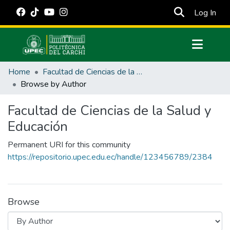
(cur
Log In
Communities & Collections
Home
Facultad de Ciencias de la Salud y Educación
All of DSpace
Browse by Author
Estadísticas Externas
Facultad de Ciencias de la Salud y
Manuales
Educación
Permanent URI for this community
https://repositorio.upec.edu.ec/handle/123456789/2384
Browse