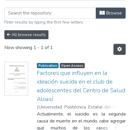
Browsing Facultad de Ciencias de la 
Browse
Filter results by typing the first few letters
All browse results
Now showing
1 - 1 of 1
Publication
Open Access
Factores que influyen en la
ideación suicida en el club de
adolescentes del Centro de Salud
Aloasí
(
Universidad Politécnica Estatal del Carchi
,
2024-10
Actualmente, el suicidio es la segunda
)
Bernal Chicaiza, Vanessa
Michelle
causa de muerte en el mundo, cabe agregar
;
Martínez Aguilar, Jonathan
Vladimir
que muchos de los casos están
;
Cortes Morales, Mayra Carolina