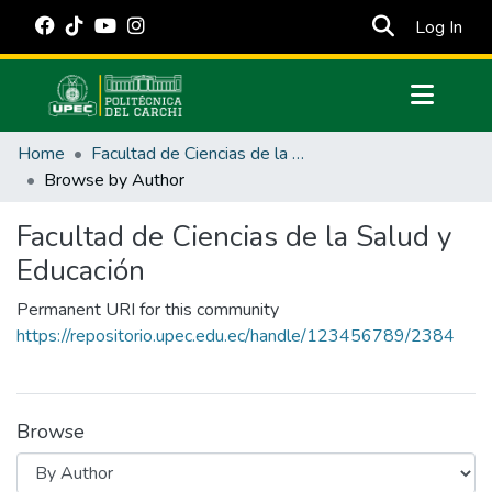
(cur
Log In
Communities & Collections
Home
Facultad de Ciencias de la Salud y Educación
All of DSpace
Browse by Author
Estadísticas Externas
Facultad de Ciencias de la Salud y
Manuales
Educación
Permanent URI for this community
https://repositorio.upec.edu.ec/handle/123456789/2384
Browse