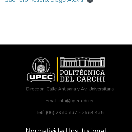
1
Dirección: Calle Antisana y Av. Universitaria
Email: info@upec.edu.ec
Telf: (06) 2980 837 - 2984 435
Normatividad Institucional