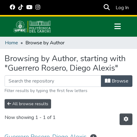
(cur
Log In
Communities & Collections
Home
Browse by Author
All of DSpace
Browsing by Author, starting with
Estadísticas Externas
"Guerrero Rosero, Diego Alexis"
Manuales
Browse
Filter results by typing the first few letters
All browse results
Now showing
1 - 1 of 1
Guerrero Rosero, Diego Alexis