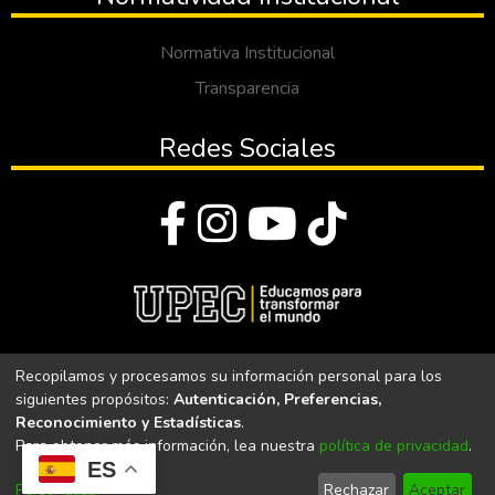
Normativa Institucional
Transparencia
Redes Sociales
© Todos los derechos reservados 2023
Recopilamos y procesamos su información personal para los
siguientes propósitos:
Autenticación, Preferencias,
Universidad Politécnica Estatal del Carchi
Reconocimiento y Estadísticas
.
Para obtener más información, lea nuestra
política de privacidad
.
Universidad Politécnica Estatal del Carchi | Acreditada por el
ES
CACES Resolución N°. 160-SE-33-CACES-2020
Personalizar
Rechazar
Aceptar