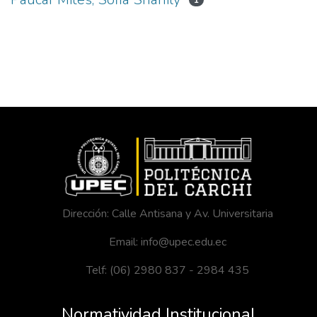
1
Dirección: Calle Antisana y Av. Universitaria
Email: info@upec.edu.ec
Telf: (06) 2980 837 - 2984 435
Normatividad Institucional