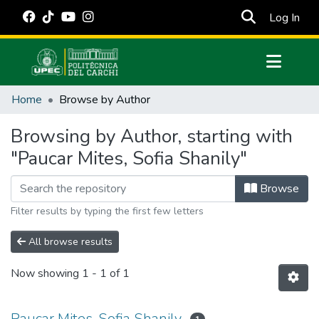
(cur
Log In
Communities & Collections
Home
Browse by Author
All of DSpace
Browsing by Author, starting with
Estadísticas Externas
"Paucar Mites, Sofia Shanily"
Manuales
Browse
Filter results by typing the first few letters
All browse results
Now showing
1 - 1 of 1
Paucar Mites, Sofia Shanily