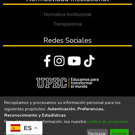
Normativa Institucional
Transparencia
Redes Sociales
© Todos los derechos reservados 2023
Recopilamos y procesamos su información personal para los
siguientes propósitos:
Autenticación, Preferencias,
Universidad Politécnica Estatal del Carchi
Reconocimiento y Estadísticas
.
Para obtener más información, lea nuestra
política de privacidad
.
Universidad Politécnica Estatal del Carchi | Acreditada por el
ES
CACES Resolución N°. 160-SE-33-CACES-2020
Personalizar
Rechazar
Aceptar