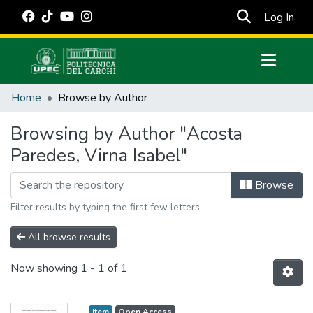
(cur
Log In
Communities & Collections
Home
Browse by Author
All of DSpace
Browsing by Author "Acosta
Estadísticas Externas
Paredes, Virna Isabel"
Manuales
Browse
Filter results by typing the first few letters
All browse results
Now showing
1 - 1 of 1
Item
Open Access