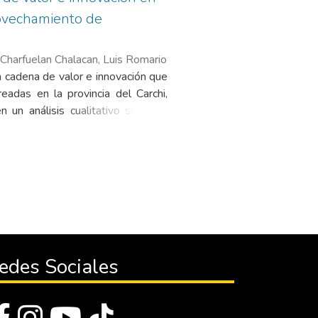
rovechamiento de
Charfuelan Chalacan, Luis Romario
a cadena de valor e innovación que
adas en la provincia del Carchi,
 un análisis cualitativo sobre la
ción de modelos de negocio basados
 finalmente analizamos como influye
as, obteniendo como resultados
ron el mejor puntaje en cada una de
nsporte de pasajeros poseen más
ones administrativas o la manera
ados para cada ruta de transporte;
ficaciones buenas, es decir que sus
edes Sociales
en la mejora sus procedimientos,
staurantes y otros (servicios), los
rados por un solo propietario con
abaja, esto dificulta el manejo de