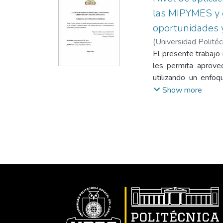
las MIPYMES y e
oportunidades y
(
Universidad Politéc
El presente trabajo
les permita aprove
utilizando un enfoq
situación actual de
Show more
tanto en la cadena d
en el aprovechami
principales que las 
las variables de e
problemas para est
tradicional de admin
mientras que los sec
modelos de negocio
generando moderadas 
cuales obtuvieron c
educación media, co