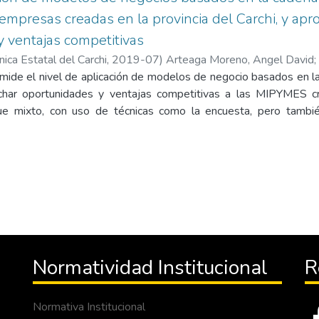
mpresas creadas en la provincia del Carchi, y ap
 ventajas competitivas
nica Estatal del Carchi
,
2019-07
)
Arteaga Moreno, Angel David
;
 mide el nivel de aplicación de modelos de negocio basados en l
char oportunidades y ventajas competitivas a las MIPYMES cre
ue mixto, con uso de técnicas como la encuesta, pero también
 las empresas encuestadas, es decir, medimos el nivel de aplica
e valor como en innovación, utilizando tablas de contingencia, y
ento de ventajas competitivas basándonos en las entrevist
empresas financieras creadas en la provincia son las que obtuvie
studio y además los sectores de transporte de carga y tra
ablecer ventajas competitivas, esto se debe a las restricci
istración, la ley de transporte que establece precios estandariz
tores: hotelero, industrial lácteo y productivo, obtuvieron cali
Normatividad Institucional
R
 si se basan en la cadena de valor e innovación y trabajan 
ventajas competitivas; y finalmente, los sectores: comercial, re
alificaciones regulares, por lo general son negocios administ
Normativa Institucional
n número reducido de trabajadores o incluso el dueño es quien tr