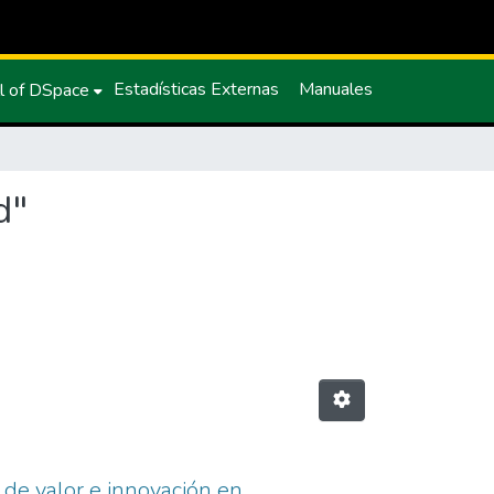
Estadísticas Externas
Manuales
l of DSpace
d"
de valor e innovación en