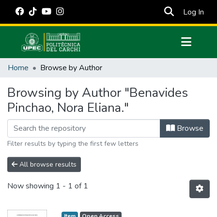
(cur
Log In
Communities & Collections
Home
Browse by Author
All of DSpace
Browsing by Author "Benavides
Estadísticas Externas
Pinchao, Nora Eliana."
Manuales
Browse
Filter results by typing the first few letters
All browse results
Now showing
1 - 1 of 1
Item
Open Access