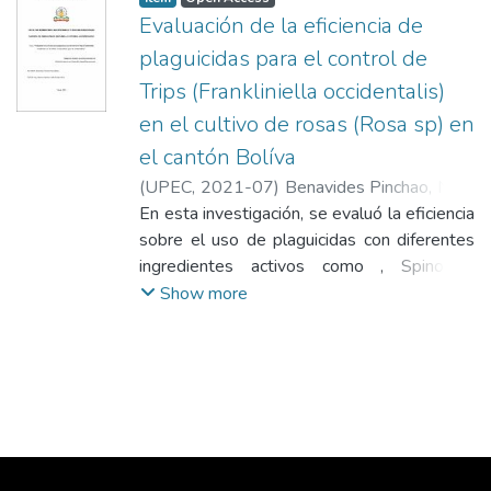
Evaluación de la eficiencia de
plaguicidas para el control de
Trips (Frankliniella occidentalis)
en el cultivo de rosas (Rosa sp) en
el cantón Bolíva
(
UPEC
,
2021-07
)
Benavides Pinchao, Nora
Eliana.
En esta investigación, se evaluó la eficiencia
sobre el uso de plaguicidas con diferentes
ingredientes activos como , Spinosad,
Spinoteram, Fipronil + Thiamethoxam,
Show more
Methiocarb, Pyriproxifen, Ciromacina,
Benfuracarb y Fipronil + Imidacloprid para el
control de Frankliniella occidentalis en el
cultivo de rosas (Rosa sp) variedad Mondial,
ubicado en la florícola Tierra Verde a una
altura de 2400 msnm, sector la Esperanza,
cantón Bolívar provincia del Carchi; para