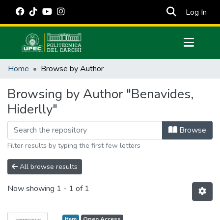
(cur
Log In
Communities & Collections
Home
Browse by Author
All of DSpace
Browsing by Author "Benavides,
Estadísticas Externas
Hiderlly"
Manuales
Browse
Filter results by typing the first few letters
All browse results
Now showing
1 - 1 of 1
Item
Open Access