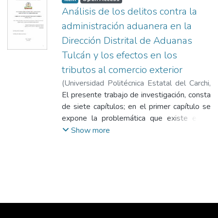
Análisis de los delitos contra la
administración aduanera en la
Dirección Distrital de Aduanas
Tulcán y los efectos en los
tributos al comercio exterior
(
Universidad Politécnica Estatal del Carchi
,
2019-01-11
El presente trabajo de investigación, consta
)
Benavides, Hiderlly
de siete capítulos; en el primer capítulo se
expone la problemática que existe en la
ciudad de Tulcán por los delitos aduaneros,
Show more
esencialmente por el contrabando, mismo
que ha generado efectos como la poca
competitividad entre comerciantes,
deslealtad entre ellos, precios bajos a costa
del traslado ilícito de mercancías, aumento
de pasos clandestinos, falta de cultura
tributaria aduanera, presunto