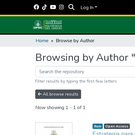
Log In
Home
Browse by Author
Browsing by Author 
Filter results by typing the first few letters
All browse results
Now showing
1 - 1 of 1
Item
Open Access
Estrategia para