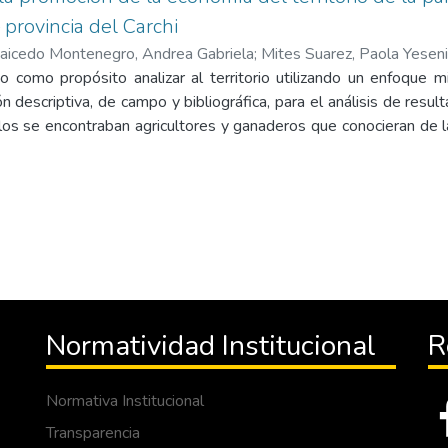
 provincia del Carchi
aicedo Montenegro, Andrea Gabriela
;
Mites Suarez, Paola Yesen
o como propósito analizar al territorio utilizando un enfoque mi
ón descriptiva, de campo y bibliográfica, para el análisis de resu
los se encontraban agricultores y ganaderos que conocieran de la
a a 48 moradores debido a la pandemia de forma virtual por medio
entrevista al dirigente principal de la parroquia, por último se
5 de la parroquia El Carmelo, las variables a investigar fueron 
capital territorial, tomando en cuenta aspectos económicos 
as, los servicios locales, demanda y oferta de los diferente pr
s características culturales de la parroquia como las festivida
ión y por último la caracterización e posicionamiento del territ
dad vial, infraestructura y el escenario posible del turismo que p
Normatividad Institucional
R
o. El objetivo de la presente investigación es realizar un diag
ia el Carmelo, donde primeramente se utilizó la aplicación Google 
información, posteriormente esta información fue tratada est
Normativa Institucional
ada SPSS, permitió analiza e interpretar los datos obtenidos, c
Transparencia
s la agricultura, ganadería y la cultura , al integrar el diseño de la