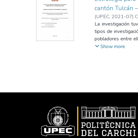
cantón Tulcán –
(
UPEC
,
2021-07
)
C
La investigación tuv
tipos de investigaci
pobladores entre el
realizó una encuest
Show more
forma se aplicó una 
PD y OT del año 201
cohesión social y 
ganaderas y agrícol
consecutivamente la
patrimonios, educac
naturales, conectivi
parroquia el Carmel
atraviesa la Parroqu
la recolección de 
informática denomin
actividad principal e