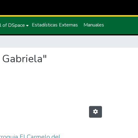
Estadísticas Externas
Manuales
l of DSpace
 Gabriela"
arroquia El Carmelo del