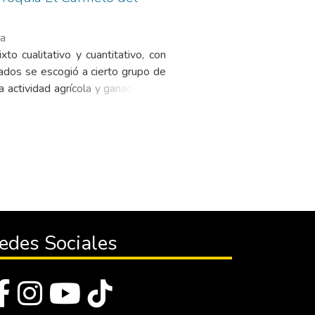
ia
xto cualitativo y cuantitativo, con
ltados se escogió a cierto grupo de
 actividad agrícola y ganadera, se
 de la herramienta Drive, de igual
 usó documentos secundarios como es
el desarrollo económico, bienestar
como las principales actividades
oductos, las cadenas productivas,
des, manifestaciones, tradiciones,
orio, las riquezas de los recursos
otencializará en la actualidad a la
edes Sociales
nóstico a la situación actual que
drive y se realizó la encuesta para
adísticamente por la herramienta
oncluyendo que en la parroquia la
 estrategia en este caso la matriz de