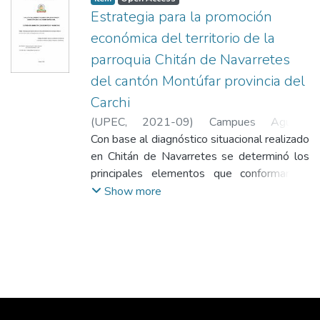
Estrategia para la promoción
económica del territorio de la
parroquia Chitán de Navarretes
del cantón Montúfar provincia del
Carchi
(
UPEC
,
2021-09
)
Campues Aguirre,
Carmen Patricia
Con base al diagnóstico situacional realizado
;
Loor Zambrano, Wendy
Paola
en Chitán de Navarretes se determinó los
principales elementos que conforman el
desarrollo económico, bienestar y cohesión
Show more
social y capital territorial que orienta al
reconocimiento de los recursos
descubiertos en la parroquia. La
investigación se caracteriza por ser
cuantitativa, descriptiva e deductiva, con el
empleo del muestreo no probabilístico por
conveniencia se aplicó encuestas,