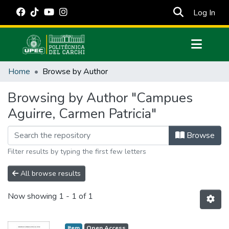
(cur
Log In
Communities & Collections
Home
Browse by Author
All of DSpace
Browsing by Author "Campues
Estadísticas Externas
Aguirre, Carmen Patricia"
Manuales
Browse
Filter results by typing the first few letters
All browse results
Now showing
1 - 1 of 1
Item
Open Access