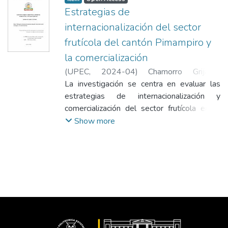
Estrategias de
internacionalización del sector
frutícola del cantón Pimampiro y
la comercialización
(
UPEC
,
2024-04
)
Chamorro Grijalva,
Fatima Monserrath
La investigación se centra en evaluar las
;
Fueltala Narváez, Stalin
Fernando
estrategias de internacionalización y
comercialización del sector frutícola en el
cantón Pimampiro, mediante estudios de
Show more
mercado, técnico y financiero, así como
entrevistas con la compañía San Juan
Amarantes. Los resultados destacan a
Países Bajos como el destino óptimo para
la exportación de aguacate y taxo, mientras
que Alemania es el país más conveniente
para la uvilla, según la matriz cualitativa por
puntos, la demanda insatisfecha y