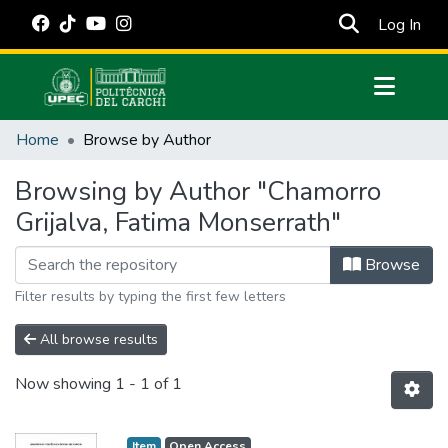
(cur
Log In
Communities & Collections
Home
Browse by Author
All of DSpace
Browsing by Author "Chamorro
Estadísticas Externas
Grijalva, Fatima Monserrath"
Manuales
Browse
Filter results by typing the first few letters
All browse results
Now showing
1 - 1 of 1
Item
Open Access