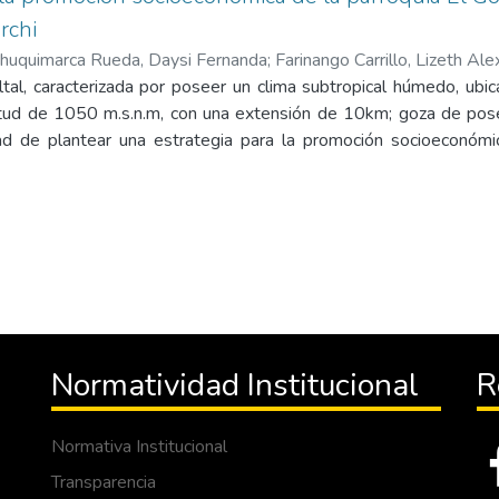
rchi
huquimarca Rueda, Daysi Fernanda
;
Farinango Carrillo, Lizeth Al
ltal, caracterizada por poseer un clima subtropical húmedo, ubi
itud de 1050 m.s.n.m, con una extensión de 10km; goza de posee
lidad de plantear una estrategia para la promoción socioeconómi
ión basada en demostrar la realidad socioeconómica que atravies
ar a cabo el estudio fue necesario trabajar con dos enfoques de 
 como actividades económicas, productos agrícolas y ciudad 
 ingreso familiar, gasto mensual y distribución de gastos, 
iográfica, de campo y descriptiva en un tamaño de muestra d
 factores limitantes del desarrollo socioeconómico, así como 
 en este caso de la producción agrícola. Los resultados de la in
ción socioeconómica a aplicar dentro de la parroquia es un mo
Normatividad Institucional
R
a incentivar la producción agrícola, generando capacidades d
 permitiendo un reconocimiento de la parroquia a nivel económico 
Normativa Institucional
Transparencia