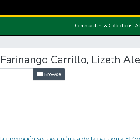
Communities & Collections
Al
arinango Carrillo, Lizeth Al
Browse
 la promoción socioeconómica de la parroquia El Goa