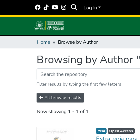
Log In
Home
Browse by Author
Browsing by Author "F
Filter results by typing the first few letters
All browse results
Now showing
1 - 1 of 1
Item
Open Access
Estrategia para