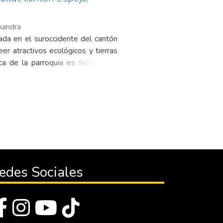
exandra
cada en el suroccidente del cantón
r atractivos ecológicos y tierras
ca de la parroquia es factible. La
an día a día los pobladores de la
investigación para conocer aspectos
de destino; por otra parte datos
mediante el uso de tres tipos de
e 63 encuestas, donde se obtuvo
también datos para determinar el
vestigación determinan que la mejor
delo asociativo mismo que servirá
edes Sociales
e competencia suficientes en los
dentro del país.