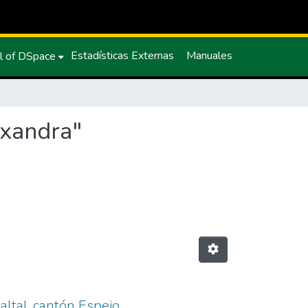
Estadísticas Externas
Manuales
l of DSpace
exandra"
ltal, cantón Espejo,