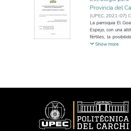
Provincia del Ca
(
UPEC
,
2021-07
)
C
La parroquia El Goa
Espejo, con una alt
fértiles, la posibi
presente investigac
Show more
parroquia, para llev
cualitativos tales
cuantitativos como
investigación bibl
información de los
potencial relevante,
estrategia de promo
como mecanismo par
productores locales,