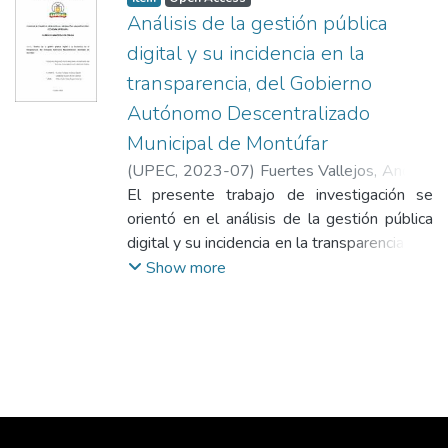
Análisis de la gestión pública
digital y su incidencia en la
transparencia, del Gobierno
Autónomo Descentralizado
Municipal de Montúfar
(
UPEC
,
2023-07
)
Fuertes Vallejos, Andrea
Lizbeth
El presente trabajo de investigación se
;
Mallama Moreno, Karen Mishell
orientó en el análisis de la gestión pública
digital y su incidencia en la transparencia, del
Gobierno Autónomo Descentralizado
Show more
Municipal de Montúfar. En la
fundamentación teórica se examinan
conceptos relacionados al tema de estudio,
entre ellos: La Nueva Gestión Pública,
gestión pública, gestión pública digital,
tecnologías de la información y
comunicación, accesibilidad digital, brecha