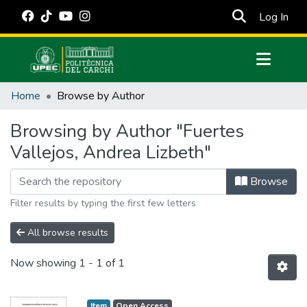
(cur
Log In
Communities & Collections
Home
Browse by Author
All of DSpace
Browsing by Author "Fuertes
Estadísticas Externas
Vallejos, Andrea Lizbeth"
Manuales
Browse
Filter results by typing the first few letters
All browse results
Now showing
1 - 1 of 1
Item
Open Access