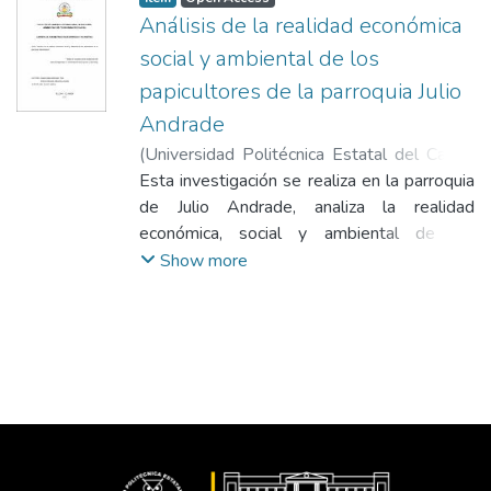
Análisis de la realidad económica
social y ambiental de los
papicultores de la parroquia Julio
Andrade
(
Universidad Politécnica Estatal del Carchi
,
2018-09
Esta investigación se realiza en la parroquia
)
Guadir Calpa, Washington Paul
;
Timaná Chaucanes, Alexandra Aracelly
de Julio Andrade, analiza la realidad
económica, social y ambiental de los
papicultores, relacionada con el capital de
Show more
trabajo, utilizando el análisis PESTEL,
(Político, Económico, Social, Tecnológico,
Ecológico y Legal) para factores externos y
el análisis del Perfil de Capacidad Interna o
PCI para factores internos. Se determinó
que los papicultores no administran
adecuadamente su capital de trabajo, lo
hacen de forma empírica, el 79% de ellos