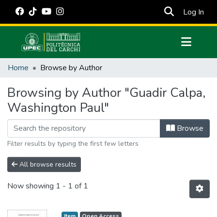
(cur
Log In
Communities & Collections
Home
Browse by Author
All of DSpace
Browsing by Author "Guadir Calpa,
Estadísticas Externas
Washington Paul"
Manuales
Browse
Filter results by typing the first few letters
All browse results
Now showing
1 - 1 of 1
Item
Open Access