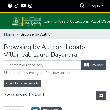
Log In
Communities & Collections
All of DSp
Home
Browse by Author
Browsing by Author "Lobato
Villarreal, Laura Dayanara"
Browse
Filter results by typing the first few letters
All browse results
Now showing
1 - 1 of 1
Item
Open Access