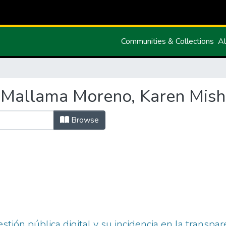
Communities & Collections
Al
"Mallama Moreno, Karen Mish
Browse
estión pública digital y su incidencia en la transpa