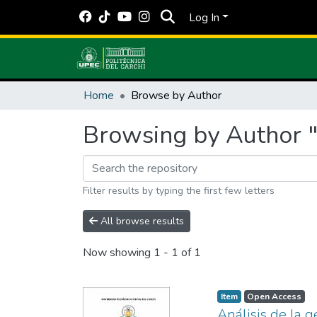
Log In
Home
Browse by Author
Browsing by Author 
Filter results by typing the first few letters
All browse results
Now showing
1 - 1 of 1
Item
Open Access
Análisis de la g