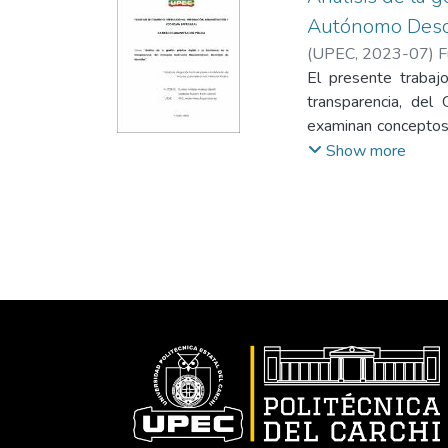
Autónomo Desce
(
UPEC
,
2023-07
)
F
El presente trabajo
transparencia, del
examinan conceptos 
pública digital, tec
Show more
otros conceptos, l
enfoque mixto, es dec
campo, descriptiva 
parroquias del cant
opiniones con relac
resultados obtenido
GAD de Montúfar por
sigue siendo escasa,
trabajo de investi
incorporado en la m
estas herramientas 
iniciativas de los