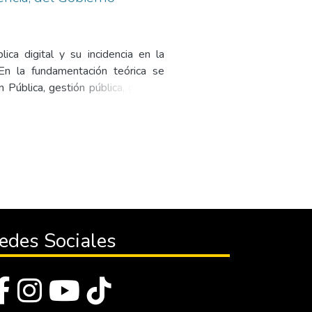
ica digital y su incidencia en la
En la fundamentación teórica se
Pública, gestión pública, gestión
brecha digital, transparencia entre
 La metodología se enmarcó en un
ación se aplicó la bibliográfica, de
a los habitantes de las distintas
objetivo de conocer las distintas
umentos se pudo evidenciar que los
S en página web institucional del
trasparencia se evidenció que aún
edes Sociales
D con la población. Finalizando el
nformación y comunicación se han
 es muy bajo, pues a pesar de que
y las instituciones públicas, las
vanzar a la institución en temas