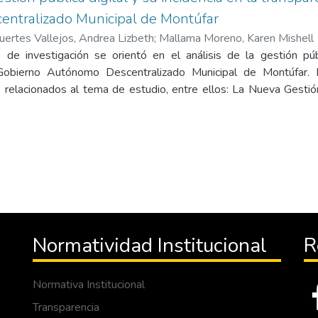
ntralizado Municipal de Montúfar
uertes Vallejos, Andrea Lizbeth
;
Mallama Moreno, Karen Mishell
 de investigación se orientó en el análisis de la gestión públ
 Gobierno Autónomo Descentralizado Municipal de Montúfar. 
relacionados al tema de estudio, entre ellos: La Nueva Gestión 
nologías de la información y comunicación, accesibilidad digital, 
os cuales fueron abordados para enriquecer la investigación.
ir un enfoque cuantitativo y cualitativo. Para el tipo de investig
y explicativa, con técnicas como: las encuestas que se realizó 
ón Montúfar y las entrevistas realizadas a expertos, con el 
ión al objeto de estudio. Además, con la aplicación de los instr
s no fueron tan positivos, en cuanto al uso y manejo de las TIC
 parte de la población montufareña. Así mismo en el tema de 
Normatividad Institucional
R
 por la falta de comunicación y sociabilización por parte del GA
gación se estableció que pese a que las tecnologías de la I
ayoría de los procesos en la actualidad, en el GAD de Montúfar
Normativa Institucional
lograrían una dinamización entre la relación de los ciudadanos 
Transparencia
 mismos son carentes, pues una de las barreras que impide a