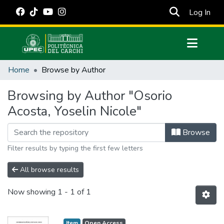
(cur
Log In
Communities & Collections
Home
Browse by Author
All of DSpace
Browsing by Author "Osorio
Estadísticas Externas
Acosta, Yoselin Nicole"
Manuales
Browse
Filter results by typing the first few letters
All browse results
Now showing
1 - 1 of 1
Item
Open Access