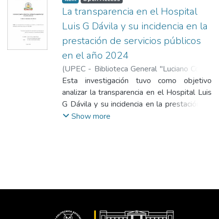
La transparencia en el Hospital
Luis G Dávila y su incidencia en la
prestación de servicios públicos
en el año 2024
(
UPEC - Biblioteca General "Luciano Coral"
,
2025-12-19
Esta investigación tuvo como objetivo
)
Osorio Acosta, Yoselin
Nicole
analizar la transparencia en el Hospital Luis
;
Perengueza Portilla, Karen Lisbeth
;
Pérez Parra, Wladimir Alberto
G Dávila y su incidencia en la prestación de
servicios públicos en la cuidad de Tulcán.
Show more
Para ello, se adoptó un enfoque cuantitativo
empleando distintos tipos de investigación,
como la exploratoria, bibliográfica,
descriptiva y correlacional. La recolección de
datos se realizó mediante encuestas a una
muestra de 383 habitantes de la provincia
del Carchi. Los resultados se presentaron a
través de gráficos y tablas que reflejan