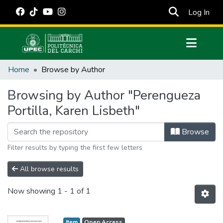
(cur
Log In
Communities & Collections
Home
Browse by Author
All of DSpace
Browsing by Author "Perengueza
Estadísticas Externas
Portilla, Karen Lisbeth"
Manuales
Browse
Filter results by typing the first few letters
All browse results
Now showing
1 - 1 of 1
Item
Open Access