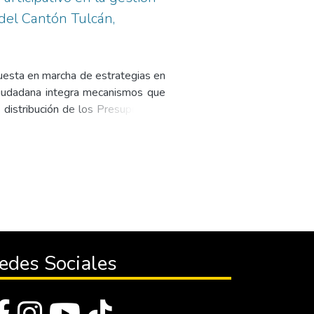
del Cantón Tulcán,
uesta en marcha de estrategias en
 ciudadana integra mecanismos que
a distribución de los Presupuestos
esde el mecanismo de Presupuesto
centralizado del Cantón Tulcán,
igación se revisa los fundamentos
participativo y proyectos sociales,
, en la cual se continuó con la
investigación que por medio de los
ente con los resultados de campo
vas de acuerdo a los puntos más
edes Sociales
de se puede manifestar que en la
ismo y por ende su participación
s pedidos por la ciudadanía no han
ara dar su cumplimiento.