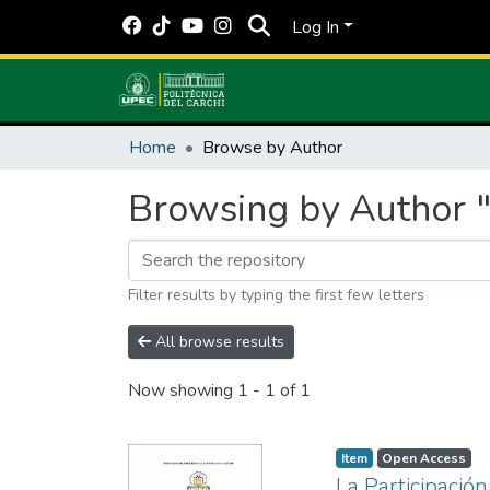
Log In
Home
Browse by Author
Browsing by Author "P
Filter results by typing the first few letters
All browse results
Now showing
1 - 1 of 1
Item
Open Access
La Participació