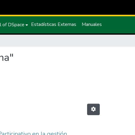
Estadísticas Externas
Manuales
l of DSpace
na"
rticipativo en la gestión