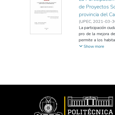
de Proyectos S
provincia del C
(
UPEC
,
2021-03-3
La participación ci
pro de la mejora de
permite a los habit
Participativos. En
Show more
Participativo en l
provincia del Carch
teóricos, donde se a
después de desarro
interpretación y an
mismos se pudo rea
obtenido y marco t
relevantes que per
población del cant
dentro del municipi
podido ser priorizad