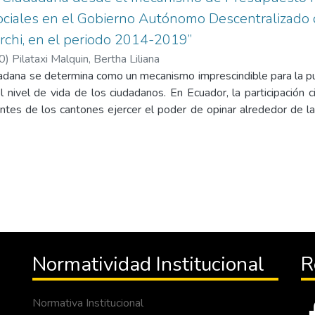
ociales en el Gobierno Autónomo Descentralizado 
archi, en el periodo 2014-2019”
0
)
Pilataxi Malquin, Bertha Liliana
udadana se determina como un mecanismo imprescindible para la p
l nivel de vida de los ciudadanos. En Ecuador, la participación
antes de los cantones ejercer el poder de opinar alrededor de l
 el presente trabajo se analizó la Participación Ciudadana d
a gestión de Proyectos Sociales en el Gobierno Autónomo Des
i, en el periodo 2014-2019. Para sustentar el tema de invest
borda los siguientes temas: participación ciudadana, presupuesto 
llar el marco teórico, se procedió al cálculo de la muestra
álisis de los resultados obtenidos mediante los instrumentos de 
lizar la discusión, es decir, contrastando de una forma coher
eórico, por último desarrollamos las conclusiones respecti
Normatividad Institucional
R
mitieron cumplir con los objetivos de la investigación, don
ón Tulcán aun no prevalece de conocimiento acerca este mecan
o es débil, por otra parte se menciona que los proyectos sociale
Normativa Institucional
os en su totalidad debido a que los recursos no es considerable p