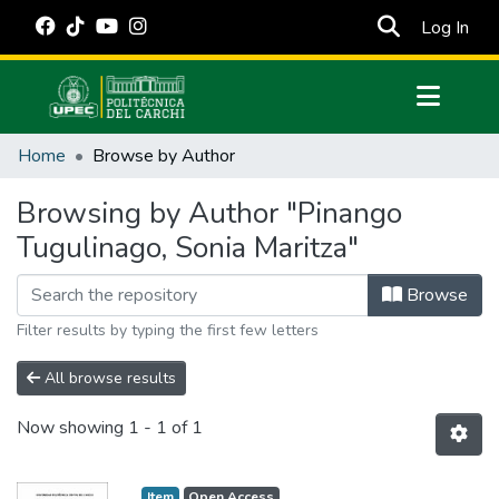
(cur
Log In
Communities & Collections
Home
Browse by Author
All of DSpace
Browsing by Author "Pinango
Estadísticas Externas
Tugulinago, Sonia Maritza"
Manuales
Browse
Filter results by typing the first few letters
All browse results
Now showing
1 - 1 of 1
Item
Open Access