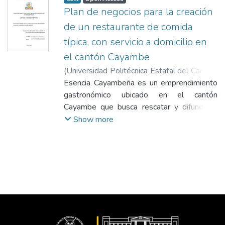
Plan de negocios para la creación
de un restaurante de comida
típica, con servicio a domicilio en
el cantón Cayambe
(
Universidad Politécnica Estatal del Carchi -
Biblioteca General "Luciano Coral"
Esencia Cayambeña es un emprendimiento
,
2025-
09-03
gastronómico ubicado en el cantón
)
Benalcázar Mora, Erika Daniela
;
Pinango Tugulinago, Sonia Maritza
Cayambe que busca rescatar y difundir la
;
Viveros
Almeida, Luis Homero
comida típica como parte del patrimonio
Show more
cultural local, ofreciendo platos tradicionales
como uchujaku, cuy asado, llapingachos,
yahuarlocro y caldo de mondongo,
preparados artesanalmente con
ingredientes frescos y mayormente
orgánicos, adquiridos a productores locales.
Aunque algunos platos no son originarios
del cantón, han sido adoptados por su