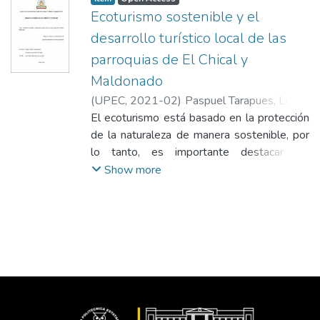
Ecoturismo sostenible y el
desarrollo turístico local de las
parroquias de El Chical y
Maldonado
(
UPEC
,
2021-02
)
Paspuel Tarapues, Leady
Vanesa
El ecoturismo está basado en la protección
;
Pinchao Cordova, Katherine Tatiana
de la naturaleza de manera sostenible, por
lo tanto, es importante destacar las
actividades ecoturísticas que se pueden
Show more
realizar en cada uno de los recursos
turísticos naturales de las parroquias El
Chical y Maldonado con el objetivo de
analizar el ecoturismo sostenible y el
desarrollo turístico local de la zona. La
metodología utilizada fue de un enfoque
cualitativo, considerando el análisis de las
variables que se basa en describirlas, el tipo