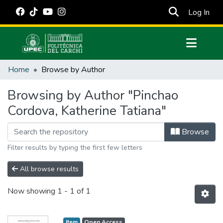
(cur
Log In
Communities & Collections
Home
Browse by Author
All of DSpace
Browsing by Author "Pinchao
Estadísticas Externas
Cordova, Katherine Tatiana"
Manuales
Browse
Filter results by typing the first few letters
All browse results
Now showing
1 - 1 of 1
Item
Open Access