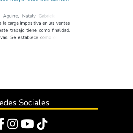
 Aguirre, Nataly Gabriela
;
Pozo
a la carga impositiva en las ventas
ste trabajo tiene como finalidad,
tivas. Se establece como objetivo
rcados mayoristas y como objetivos
los resultados obtenidos utilizando
ología cuantitativa y cualitativa;
; que se utiliza para obtener los
a los propietarios de los mercados
lmente al nivel de ingresos del
te en el mercado de frontera gran
; en lo referente al Impuesto a la
edes Sociales
, ocasionando una disminución con
ores externos quienes manifestaron
de los propietarios al no saber los
do de la discusión y finalmente se
ner el (SRI) para lograr que los