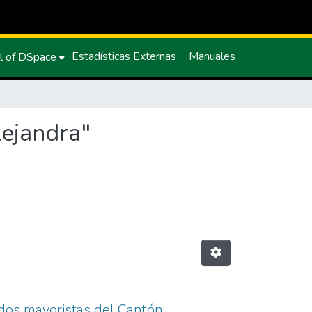
Estadísticas Externas
Manuales
l of DSpace
ejandra"
cados mayoristas del Cantón