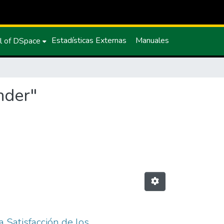
Estadísticas Externas
Manuales
l of DSpace
nder"
a Satisfacción de los