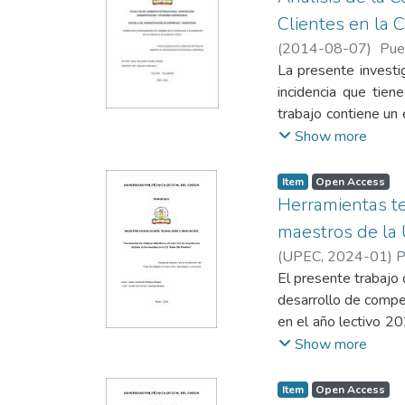
Clientes en la 
(
2014-08-07
)
Pue
Universidad Politécn
La presente investig
incidencia que tien
trabajo contiene un 
parte de una propue
Show more
aspectos más releva
campo la mayoría de
Item
Open Access
distribución y ate
Herramientas te
estrategias de come
maestros de la
clientes. El estudi
(
UPEC
,
2024-01
)
P
través de los indic
El presente trabajo 
23% siendo esta tas
desarrollo de compe
periodo de recupera
en el año lectivo 2
viable y aportará al
los docentes. El en
Show more
mediante una encuest
directora distrital 
Item
Open Access