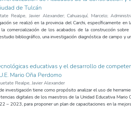
Ciudad de Tulcán
tate Realpe, Javier Alexander
;
Cahuasquí, Marcelo
;
Administ
ica Estatal del Carchi
ación se realizó en la provincia del Carchi, específicamente en l
e la comercialización de los acabados de la construcción sobre l
estudio bibliográfico, una investigación diagnóstica de campo y u
sta para dar solución a la problemática actual del sector de lo
ntes en el trabajo son los gustos y necesidades de los client
 los consumidores no se sienten satisfechos en lo que respecta
nción personalizada. Esto se debe a que las comercializador
cnológicas educativas y el desarrollo de competenc
rcialización y de marketing, no haciendo énfasis en el cumplimi
 U.E. Mario Oña Perdomo
o financiero permitió medir la viabilidad económica del proyec
uetate Realpe, Javier Alexander
adores financieros, por consiguiente se obtuvo un VAN positivo i
de investigación tiene como propósito analizar el uso de herrami
a mayor al valor de la tasa de descuento de 10,84%, una rela
tencias digitales de los maestros de la Unidad Educativa Mario
ción de la inversión de 3 años, 1 meses y 3 días. En conclusión
022 – 2023, para proponer un plan de capacitaciones en la mejor
 desarrollo socioeconómico y empresarial de la ciudad de Tulcán.
foque es mixto, de tipo descriptivo, documental y de campo, q
a aplicada a 72 maestros de la institución. Se aplicó una entrev
del Ministerio de Educación. Los resultados comprobaron que exis