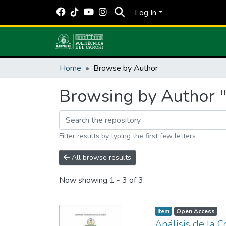
Log In
Home
Browse by Author
Browsing by Author "
Filter results by typing the first few letters
All browse results
Now showing
1 - 3 of 3
Item
Open Access
Análisis de la 