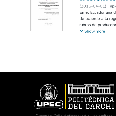
(
2015-04-01
)
Tapi
Internacional
En el Ecuador una de
;
Univer
de acuerdo a la regi
rubros de producció
con mayor producció
Show more
alimenticia de sus 
buscan satisfacer l
actividad, por est
determinar de forma
financieros y logís
oportunidades comer
de Imbabura de forma