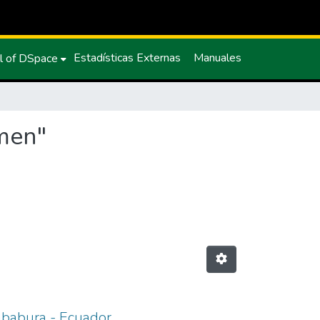
Estadísticas Externas
Manuales
l of DSpace
rmen"
mbabura - Ecuador