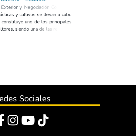
Exterior y Negociación Comercial
ácticas y cultivos se llevan a cabo
l constituye uno de los principales
ltores, siendo una de las regiones
principal de proteína en la dieta
sos para los agricultores, quienes
de los mercados ha retrasado esta
a el macro y micro entorno, para
a permitido establecer los costos
lizar el fréjol, aprovechando las
 desde el Cantón Urcuquí provincia
edes Sociales