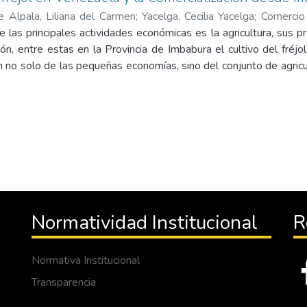
e Alpala, Liliana del Carmen
;
Yacelga, Cecilia Yacelga
;
Comercio 
 las principales actividades económicas es la agricultura, sus pr
sidad Politécnica Estatal del Carchi
ón, entre estas en la Provincia de Imbabura el cultivo del fréjo
n no solo de las pequeñas economías, sino del conjunto de agricu
n a nivel nacional. Esta leguminosa además de ser una fuente 
habitantes se convierte también en una fuente principal de ingre
a demanda interna y externa. Sin embargo el desconocimiento 
a razón se desarrolla un estudio de mercado, donde se analiz
 cualitativa y cuantitativa la oferta y demanda. Todo esto h
ticos para incursionar en un plan de factibilidad para comercia
ciales entre Ecuador y Venezuela que permita exportar el fréjol
 eficiente y eficaz.
Normatividad Institucional
R
Normativa Institucional
Transparencia