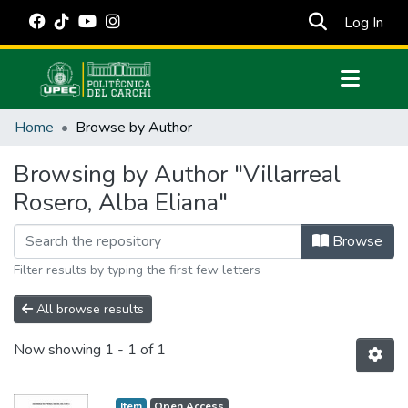
(cur
Log In
Communities & Collections
Home
Browse by Author
All of DSpace
Browsing by Author "Villarreal
Estadísticas Externas
Rosero, Alba Eliana"
Manuales
Browse
Filter results by typing the first few letters
All browse results
Now showing
1 - 1 of 1
Item
Open Access