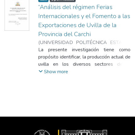
“Análisis del régimen Ferias
Internacionales y el Fomento a las
Exportaciones de Uvilla de la
Provincia del Carchi
(
UNIVERSIDAD POLITÉCNICA ESTATAL
DEL CARCHI
La presente investigación tiene como
,
2018-08-30
)
Yar Aguilar,
Marco Vinicio
propósito identificar, la producción actual de
uvilla en los diversos sectores de la
provincia del Carchi, encontrar ventajas y
Show more
beneficios del régimen ferias internacionales
para productos del Carchi mediante tres
pasos de participación en este evento,
antes, durante y después de la feria. Para el
desarrollo de la investigación se parte
desde la situación actual del problema
tomando como referencia las causas y
efectos. Se determina que en la provincia