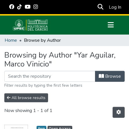
(cur
Log In
Communities & Collections
Home
Browse by Author
All of DSpace
Browsing by Author "Yar Aguilar,
Estadísticas Externas
Marco Vinicio"
Manuales
Browse
Filter results by typing the first few letters
All browse results
Now showing
1 - 1 of 1
Item
Open Access