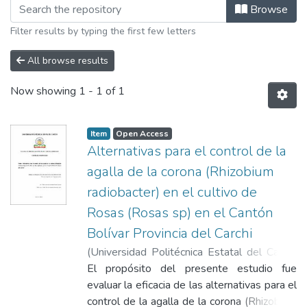
Browsing Carrera de Agropecuaria by S
Browse
Filter results by typing the first few letters
All browse results
Now showing
1 - 1 of 1
Item
Open Access
Alternativas para el control de la
agalla de la corona (Rhizobium
radiobacter) en el cultivo de
Rosas (Rosas sp) en el Cantón
Bolívar Provincia del Carchi
(
Universidad Politécnica Estatal del Carchi
,
2024-12
El propósito del presente estudio fue
)
Mariana Anabel, Erazo Quiroz
;
Carlos David, Herrera Ramírez
evaluar la eficacia de las alternativas para el
control de la agalla de la corona (Rhizobium