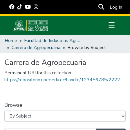
(cur
Log In
Communities & Collections
Home
Facultad de Industrias Agropecuarias y Ciencias Ambientales
All of DSpace
Carrera de Agropecuaria
Browse by Subject
Estadísticas Externas
Carrera de Agropecuaria
Manuales
Permanent URI for this collection
https://repositorio.upec.edu.ec/handle/123456789/2222
Browse