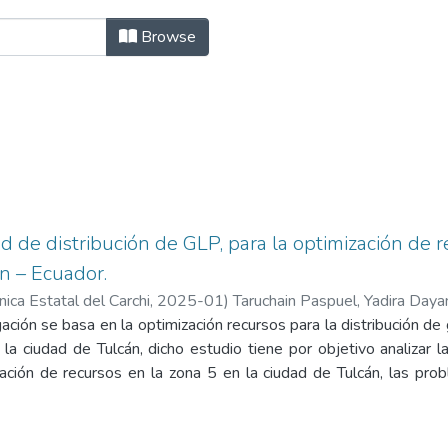
ogística by Subject "Agencia
Browse
ed de distribución de GLP, para la optimización de 
n – Ecuador.
nica Estatal del Carchi
,
2025-01
)
Taruchain Paspuel, Yadira Daya
ación se basa en la optimización recursos para la distribución de
 la ciudad de Tulcán, dicho estudio tiene por objetivo analizar 
zación de recursos en la zona 5 en la ciudad de Tulcán, las pro
ación de la red de distribución actual, lograr determinar el an
e realizan los vehículos distribuidores de GLP en la ciudad 
s rutas de distribución para optimizar los recursos en la zona 5 d