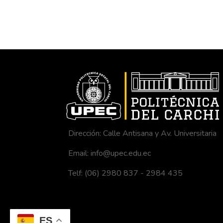
la información se 
estable la problemát
rutas se hizo uso de
distribución óptima 
las mismas que las
distancia en kilóme
Dirección: Calle Antisana y Av. Universitaria
Email: info@upec.edu.ec
Telf: (06) 2980 837 - 2984 435
ES