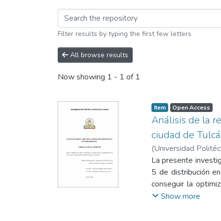
Browsing Carrera de L
Filter results by typing the first few letters
All browse results
Now showing
1 - 1 of 1
Item
Open Access
Análisis de la r
ciudad de Tulcá
(
Universidad Politéc
La presente investig
5 de distribución en
conseguir la optimi
zona, la caracteriz
Show more
diferentes rutas qu
establecer las nueva