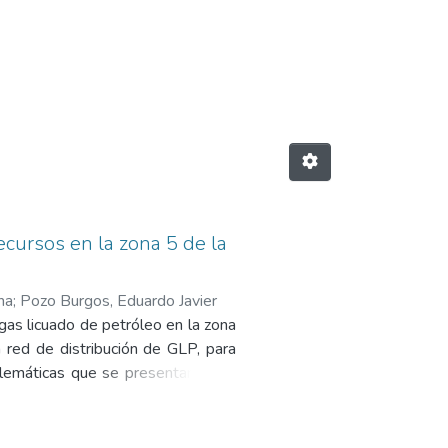
 de Regulación y Control de H
recursos en la zona 5 de la
na
;
Pozo Burgos, Eduardo Javier
 gas licuado de petróleo en la zona
la red de distribución de GLP, para
blemáticas que se presentan en la
álisis de la demanda actual y las
de Tulcán, y de tal manera lograr
e la ciudad de Tulcán, para obtener