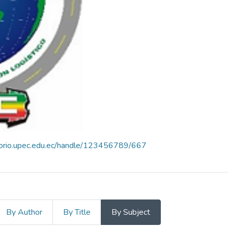
itorio.upec.edu.ec/handle/123456789/667
By Author
By Title
By Subject