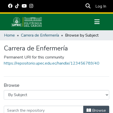
(cur
Log In
Communities & Collections
Home
Carrera de Enfermería
Browse by Subject
All of DSpace
Carrera de Enfermería
Estadísticas Externas
Permanent URI for this community
Manuales
https://repositorio.upec.edu.ec/handle/123456789/40
Browse
Browsing Carrera de Enfermería by Su
Browse