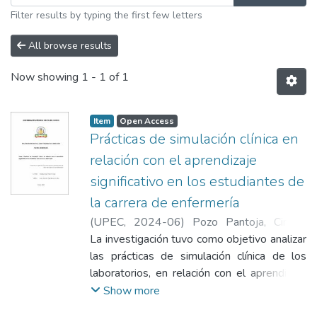
Filter results by typing the first few letters
All browse results
Now showing
1 - 1 of 1
Item
Open Access
Prácticas de simulación clínica en
relación con el aprendizaje
significativo en los estudiantes de
la carrera de enfermería
(
UPEC
,
2024-06
)
Pozo Pantoja, Cindhy
Nayeli
La investigación tuvo como objetivo analizar
las prácticas de simulación clínica de los
laboratorios, en relación con el aprendizaje
significativo en los estudiantes de tercero a
Show more
séptimo semestre de la carrera de