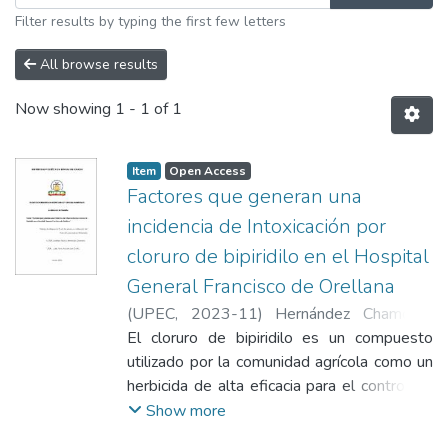
Filter results by typing the first few letters
All browse results
Now showing
1 - 1 of 1
Item
Open Access
Factores que generan una
incidencia de Intoxicación por
cloruro de bipiridilo en el Hospital
General Francisco de Orellana
(
UPEC
,
2023-11
)
Hernández Chamorro,
Jonathan Fabricio
El cloruro de bipiridilo es un compuesto
utilizado por la comunidad agrícola como un
herbicida de alta eficacia para el control de
malezas, el mal manejo y uso han generado
Show more
diversas intoxicaciones, que se pueden