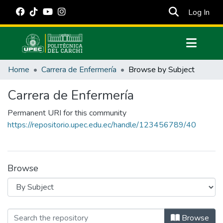
(cur
Log In
Communities & Collections
Home
Carrera de Enfermería
Browse by Subject
All of DSpace
Carrera de Enfermería
Estadísticas Externas
Permanent URI for this community
Manuales
https://repositorio.upec.edu.ec/handle/123456789/40
Browse
Browsing Carrera de Enfermería by Subj
Browse