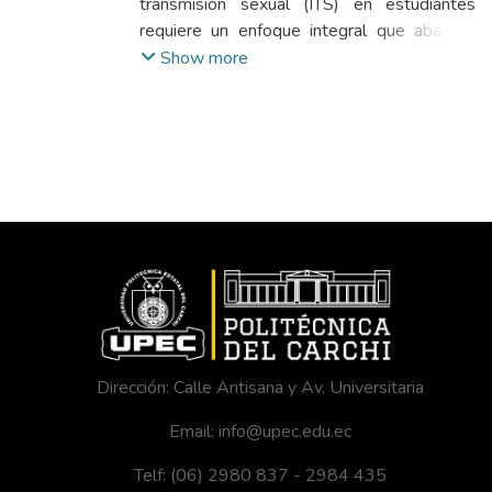
transmisión sexual (ITS) en estudiantes
requiere un enfoque integral que abarque
tanto los conocimientos como las prácticas
Show more
relacionadas con la salud sexual por lo tanto
es fundamental que los estudiantes
adquieran información precisa y actualizada
sobre las ITS, comprendiendo cómo se
transmiten y sean conscientes de las
medidas de prevención disponibles,
teniendo como objetivo general, determinar
los conocimientos y prácticas sobre la
prevención de infecciones de trasmisión
sexual en estudiantes de primeros niveles
de la FIACA de la Universidad Politécnica
Estatal del Carchi en el periodo de Marzo _
Dirección: Calle Antisana y Av. Universitaria
Agosto del 2023. El método usado, el
presente estudio es de tipo cuantitativo,
Email: info@upec.edu.ec
con un método descriptivo de corte
Telf: (06) 2980 837 - 2984 435
transversal y bibliográfico, se toma toda la