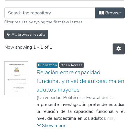
Browsing Facultad de Ciencias de la 
Browse
Filter results by typing the first few letters
All browse results
Now showing
1 - 1 of 1
Publication
Open Access
Relación entre capacidad
funcional y nivel de autoestima en
adultos mayores.
(
Universidad Politécnica Estatal del Carchi -
Biblioteca General "Luciano Coral"
a presente investigación pretende estudiar
,
2025-
06
la relación de la capacidad funcional y el
)
Chulde López, Nathaly Gabriela
;
Pozo
Montenegro, Andreina Juliet
nivel de autoestima en los adultos mayores
;
Villacorte
Méndez, Miriam L
de la Asociación Adulto Mayor de la
Show more