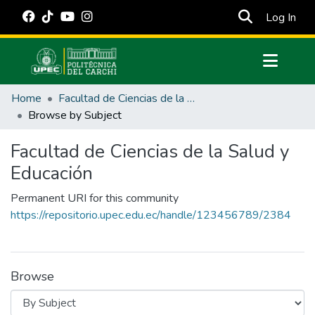
(cur
Log In
Communities & Collections
Home
Facultad de Ciencias de la Salud y Educación
All of DSpace
Browse by Subject
Estadísticas Externas
Facultad de Ciencias de la Salud y
Manuales
Educación
Permanent URI for this community
https://repositorio.upec.edu.ec/handle/123456789/2384
Browse