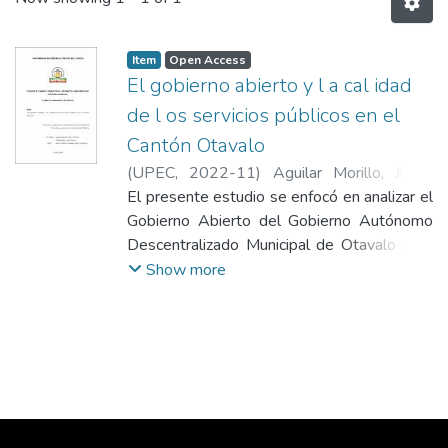
Item
Open Access
El gobierno abierto y l a cal idad
de l os servicios públicos en el
Cantón Otavalo
(
UPEC
,
2022-11
)
Aguilar Morillo, Jhony
Patricio
El presente estudio se enfocó en analizar el
;
Villota Pérez, Leydi Milena
Gobierno Abierto del Gobierno Autónomo
Descentralizado Municipal de Otavalo y su
incidencia en los servicios públicos,
Show more
considerando la gran importancia que tiene
para las entidades del sector público en
general, por lo cual sirve de gran utilidad
para que las instituciones adquieran
información sobre el gobierno abierto y
como este modelo de gestión permite
mejorar la calidad de los servicios públicos.