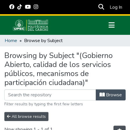
(cur
Log In
Communities & Collections
Home
Browse by Subject
All of DSpace
Browsing by Subject "(Gobierno
Estadísticas Externas
Abierto, calidad de los servicios
Manuales
públicos, mecanismos de
participación ciudadana)"
Browse
Filter results by typing the first few letters
All browse results
Now showing
1 - 1 of 1