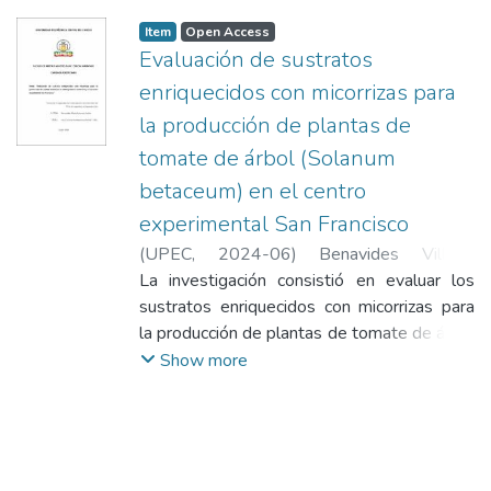
Item
Open Access
Evaluación de sustratos
enriquecidos con micorrizas para
la producción de plantas de
tomate de árbol (Solanum
betaceum) en el centro
experimental San Francisco
(
UPEC
,
2024-06
)
Benavides Villota,
Amanda Yadira
La investigación consistió en evaluar los
sustratos enriquecidos con micorrizas para
la producción de plantas de tomate de árbol
(Solanum Betaceum) en el centro
Show more
experimental San Francisco mediante un
DCA con 10 tratamientos y 3 repeticiones.
Los tratamientos consistían en sustratos de
compost, vermicompost, aserrín molido y