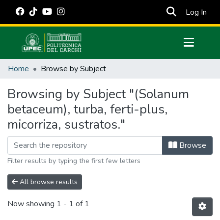
(cur
Log In
Communities & Collections
Home
Browse by Subject
All of DSpace
Browsing by Subject "(Solanum
Estadísticas Externas
betaceum), turba, ferti-plus,
Manuales
micorriza, sustratos."
Browse
Filter results by typing the first few letters
All browse results
Now showing
1 - 1 of 1