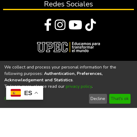
Redes Sociales
© Todos los derechos reservados 2023
We collect and process your personal information for the
following purposes:
Authentication, Preferences,
Universidad Politécnica Estatal del Carchi
Acknowledgement and Statistics
.
To learn more, please read our
privacy policy
.
Universidad Politécnica Estatal del Carchi | Acreditada por el
ES
CACES Resolución N°. 160-SE-33-CACES-2020
Customize
Decline
That's ok