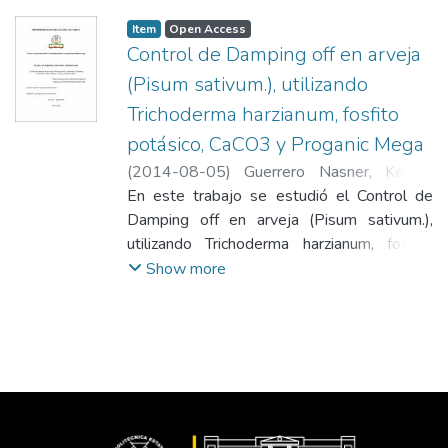
Item
Open Access
Control de Damping off en arveja
(Pisum sativum.), utilizando
Trichoderma harzianum, fosfito
potásico, CaCO3 y Proganic Mega
(
2014-08-05
)
Guerrero Nasner, Kenedi
Yasman
En este trabajo se estudió el Control de
;
Pozo Moina, Ángel Mesías
;
Desarrollo Integral Agropecuario
Damping off en arveja (Pisum sativum.),
;
Universidad Politécnica Estatal del Carchi
utilizando Trichoderma harzianum, fosfito
potásico - CaCO3 y Proganic Mega, en
Show more
condiciones experimentales de campo
abierto. La semilla de arveja seleccionada
fue “Obonuco Andina”, por ser una de las
variedades más cultivadas en la zona y por
presentar cierta tolerancia al ataque de
enfermedades. Se aplicó el Diseño de
Bloques Completamente al Azar el cual