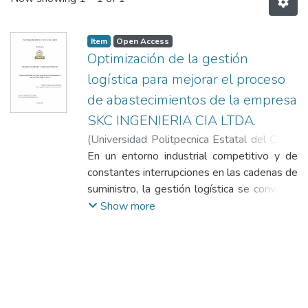
Item
Open Access
Optimización de la gestión
logística para mejorar el proceso
de abastecimientos de la empresa
SKC INGENIERIA CIA LTDA.
(
Universidad Politpecnica Estatal del Carchi
- Biblioteca
En un entorno industrial competitivo y de
,
2026-05-20
)
Mite Guzmán,
Tito Alfonso
constantes interrupciones en las cadenas de
;
Erazo Rodríguez, Juan Diego
suministro, la gestión logística se convierte
en un factor estratégico para garantizar la
Show more
continuidad operativa. En la empresa SKC
INGENIERIA CIA LTDA., dedicada a la
elaboración y realización de proyectos de
ingeniería mecánica en el sector
metalmecánico, se identificaron
problemáticas como el desabastecimiento