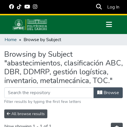
(cur
Log In
Communities & Collections
Home
Browse by Subject
All of DSpace
Browsing by Subject
Estadísticas Externas
"abastecimientos, clasificación ABC,
Manuales
DBR, DDMRP, gestión logística,
inventario, metalmecánica, TOC."
Browse
Filter results by typing the first few letters
All browse results
Now showing
1 - 1 of 1