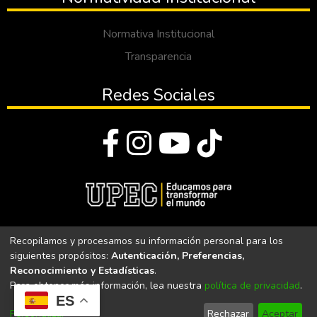
Normativa Institucional
Transparencia
Redes Sociales
© Todos los derechos reservados 2023
Recopilamos y procesamos su información personal para los
siguientes propósitos:
Autenticación, Preferencias,
Universidad Politécnica Estatal del Carchi
Reconocimiento y Estadísticas
.
Para obtener más información, lea nuestra
política de privacidad
.
Universidad Politécnica Estatal del Carchi | Acreditada por el
ES
CACES Resolución N°. 160-SE-33-CACES-2020
Personalizar
Rechazar
Aceptar