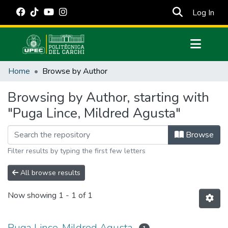
(cur
Log In
Communities & Collections
Home
Browse by Author
All of DSpace
Browsing by Author, starting with
Estadísticas Externas
"Puga Lince, Mildred Agusta"
Manuales
Browse
Filter results by typing the first few letters
All browse results
Now showing
1 - 1 of 1
Puga Lince, Mildred Agusta