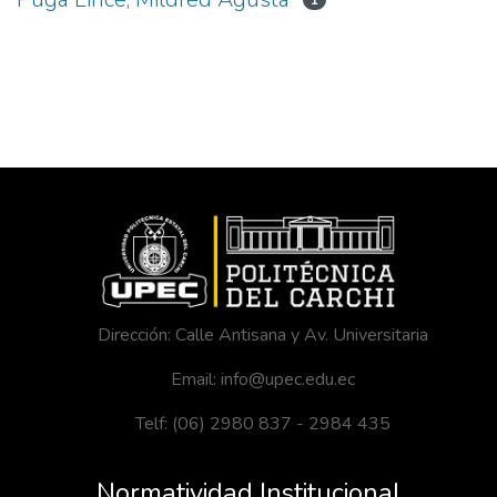
1
Dirección: Calle Antisana y Av. Universitaria
Email: info@upec.edu.ec
Telf: (06) 2980 837 - 2984 435
Normatividad Institucional