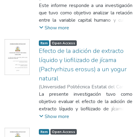
Biblioteca
Este informe responde a una investigación
,
2026-08-07
)
Farinango
Quimbiamba, Nayeli Margarita
que tuvo como objetivo analizar la relación
;
Guerrero
Cepeda, Vanessa Lisbeth
entre la variable capital humano y cultura
;
Quinde Sari,
Freddy Richard
organizacional en las microempresas del
Show more
cantón San Pedro de Huaca, provincia del
Carchi. Ante la necesidad de comprender
Item
Open Access
cómo las capacidades, competencias y
Efecto de la adición de extracto
habilidades de los colaboradores influyen
líquido y liofilizado de jícama
en la consolidación de entornos
(Pachyrhizus erosus) a un yogur
organizacionales favorables para el
natural
desarrollo empresarial. Se empleó un
enfoque cuantitativo, de tipo descriptivo-
(
Universidad Politécnica Estatal del Carchi -
correlacional y de campo, mediante la
Biblioteca
La presente investigación tuvo como
,
2026-08-05
)
Chapues Puetate,
aplicación de encuestas estructuradas a una
Daniela Alexandra
objetivo evaluar el efecto de la adición de
;
Lugo Bolaños, Angela
muestra de 280 microempresas
Raquel
extracto líquido y liofilizado de jícama en
;
León Revelo, Gualberto Gerardo
seleccionadas del cantón. Los datos fueron
concentraciones de 3 %, 4 % y 5 % a un
Show more
procesados y analizados con el software
yogur natural. Para el desarrollo del estudio
estadístico JASP, utilizando estadística
se elaboró un yogur a partir de leche entera
Item
Open Access