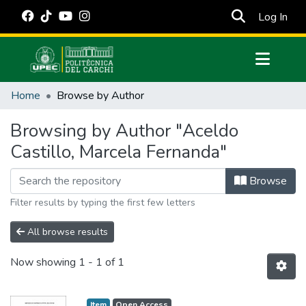
(cur
Log In
Communities & Collections
Home
Browse by Author
All of DSpace
Browsing by Author "Aceldo
Estadísticas Externas
Castillo, Marcela Fernanda"
Manuales
Browse
Filter results by typing the first few letters
All browse results
Now showing
1 - 1 of 1
Item
Open Access