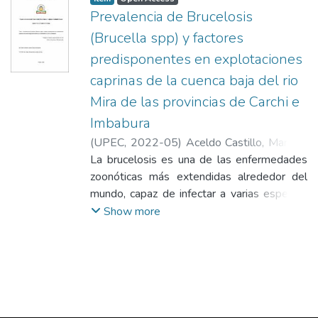
Prevalencia de Brucelosis
(Brucella spp) y factores
predisponentes en explotaciones
caprinas de la cuenca baja del rio
Mira de las provincias de Carchi e
Imbabura
(
UPEC
,
2022-05
)
Aceldo Castillo, Marcela
Fernanda
La brucelosis es una de las enfermedades
zoonóticas más extendidas alrededor del
mundo, capaz de infectar a varias especies
domésticas sobre todo si su producción se
Show more
lleva a cabo de forma tradicional. En el
Ecuador, la mayor parte de explotaciones
pecuarias son de tipo mixtas. Para el caso
de la carpicultura no existe información
situacional del status de la enfermedad en
estos animales, además de que son una