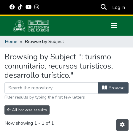
(cur
Log In
Communities & Collections
Home
Browse by Subject
All of DSpace
Browsing by Subject ": turismo
Estadísticas Externas
comunitario, recursos turísticos,
Manuales
desarrollo turístico."
Browse
Filter results by typing the first few letters
All browse results
Now showing
1 - 1 of 1