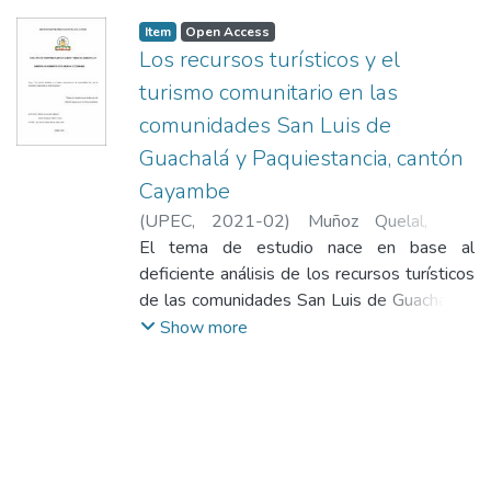
Item
Open Access
Los recursos turísticos y el
turismo comunitario en las
comunidades San Luis de
Guachalá y Paquiestancia, cantón
Cayambe
(
UPEC
,
2021-02
)
Muñoz Quelal, Ana
Maricela
El tema de estudio nace en base al
;
Pastaz Rodríguez, Wilmer Ulises
deficiente análisis de los recursos turísticos
de las comunidades San Luis de Guachalá y
Paquiestancia del cantón Cayambe, lo cual
Show more
ha provocado un limitado desarrollo del
turismo comunitario. La presente
investigación tiene como finalidad
inventariar los recursos turísticos de las
comunidades que contribuyan al
fortalecimiento del turismo comunitario,