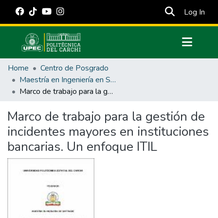
(cur
Log In
Communities & Collections
Home
Centro de Posgrado
All of DSpace
Maestría en Ingeniería en Software
Marco de trabajo para la gestión de incidentes mayores en instituciones bancarias. Un enfoque ITIL
Statistics
Estadísticas Externas
Marco de trabajo para la gestión de
incidentes mayores en instituciones
Manuales
bancarias. Un enfoque ITIL