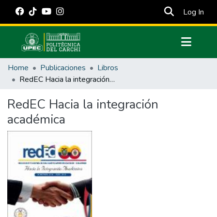
(cur
Log In
Communities & Collections
Home
Publicaciones
Libros
All of DSpace
RedEC Hacia la integración académica
Statistics
RedEC Hacia la integración
Estadísticas Externas
académica
Manuales